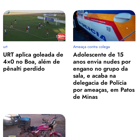
urt
Ameaça contra colega
URT aplica goleada de
Adolescente de 15
4×0 no Boa, além de
anos envia nudes por
pênalti perdido
engano no grupo da
sala, e acaba na
delegacia de Polícia
por ameaças, em Patos
de Minas