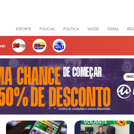
CIAS
ESPORTE
POLICIAL
POLÍTICA
SAÚDE
GERAL
RE
vo: