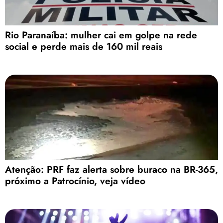
Rio Paranaíba: mulher cai em golpe na rede
social e perde mais de 160 mil reais
Atenção: PRF faz alerta sobre buraco na BR-365,
próximo a Patrocínio, veja vídeo