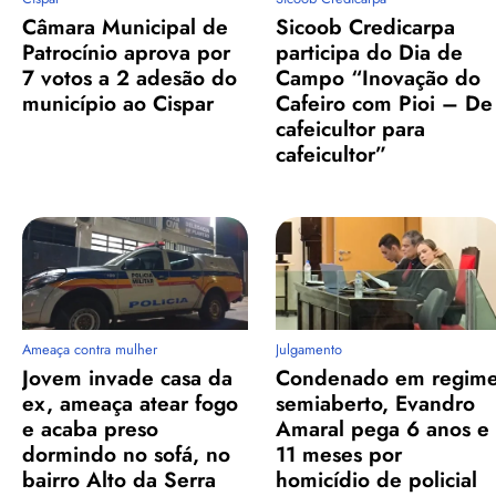
Câmara Municipal de
Sicoob Credicarpa
Patrocínio aprova por
participa do Dia de
7 votos a 2 adesão do
Campo “Inovação do
município ao Cispar
Cafeiro com Pioi – De
cafeicultor para
cafeicultor”
Ameaça contra mulher
Julgamento
Jovem invade casa da
Condenado em regim
ex, ameaça atear fogo
semiaberto, Evandro
e acaba preso
Amaral pega 6 anos e
dormindo no sofá, no
11 meses por
bairro Alto da Serra
homicídio de policial