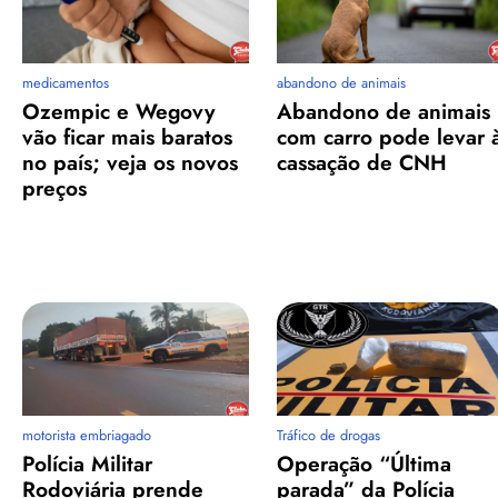
medicamentos
abandono de animais
Ozempic e Wegovy
Abandono de animais
vão ficar mais baratos
com carro pode levar 
no país; veja os novos
cassação de CNH
preços
motorista embriagado
Tráfico de drogas
Polícia Militar
Operação “Última
Rodoviária prende
parada” da Polícia