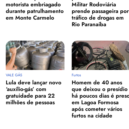
motorista embriagado
Militar Rodoviária
durante patrulhamento
prende passageira por
em Monte Carmelo
tráfico de drogas em
Rio Paranaíba
VALE GÁS
Furtos
Lula deve lançar novo
Homem de 40 anos
‘auxílio-gás’ com
que deixou o presídio
gratuidade para 22
há poucos dias é pres
milhões de pessoas
em Lagoa Formosa
após cometer vários
furtos na cidade