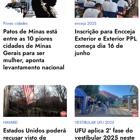
Piores cidades
enceja 2025
Patos de Minas está
Inscrição para Encceja
entre as 10 piores
Exterior e Exterior PPL
cidades de Minas
começa dia 16 de
Gerais para ser
junho
mulher, aponta
levantamento nacional
HAVARD
VESTIBULAR UFU 2025
Estados Unidos poderá
UFU aplica 2ª fase do
recusar visto de
vestibular 2025 neste