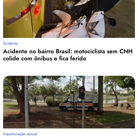
Acidente
Acidente no bairro Brasil: motociclista sem CNH
colide com ônibus e fica ferido
Importunação sexual