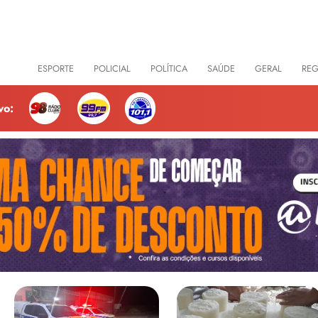
CIAS
ESPORTE
POLICIAL
POLÍTICA
SAÚDE
GERAL
RE
vo: