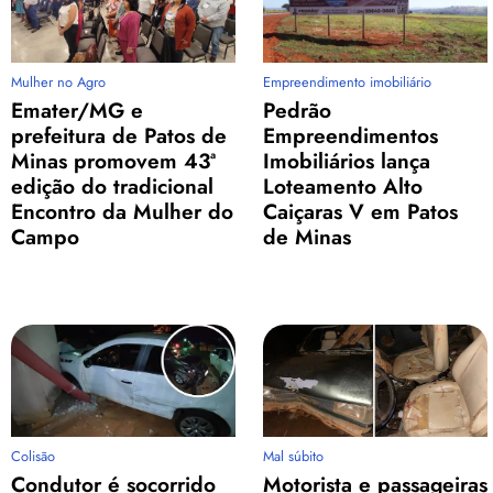
Mulher no Agro
Empreendimento imobiliário
Emater/MG e
Pedrão
prefeitura de Patos de
Empreendimentos
Minas promovem 43ª
Imobiliários lança
edição do tradicional
Loteamento Alto
Encontro da Mulher do
Caiçaras V em Patos
Campo
de Minas
Colisão
Mal súbito
Condutor é socorrido
Motorista e passageiras