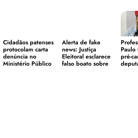
Cidadãos patenses
Alerta de fake
Profes
protocolam carta
news: Justiça
Paulo 
denúncia no
Eleitoral esclarece
pré-ca
Ministério Público
falso boato sobre
deput
contra reajuste de
cadastramento
e com
25,23% no salário
biométrico
princi
dos vereadores
políti
admini
Patos
1
2
3
4
5
6
7
8
9
10
24
25
26
27
28
29
30
31