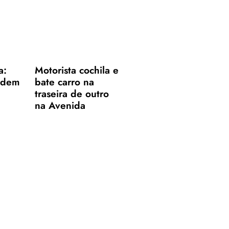
a:
Motorista cochila e
adem
bate carro na
traseira de outro
na Avenida
Marabá
 de
refém
20
21
22
23
0
41
42
43
44