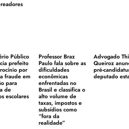
ereadores
ério Público
Professor Braz
Advogado Th
ia prefeito
Paulo fala sobre as
Queiroz anun
rocínio por
dificuldades
pré-candidatu
ta fraude em
econômicas
deputado est
ção para
enfrentadas no
a de
Brasil e classifica o
os escolares
alto volume de
taxas, impostos e
subsídios como
“fora da
realidade”