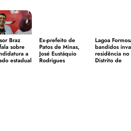
sor Braz
Ex-prefeito de
Lagoa Formos
fala sobre
Patos de Minas,
bandidos inv
ndidatura a
José Eustáquio
residência no
ado estadual
Rodrigues
Distrito de
enta os
apresenta melhora
Monjolinho e
pais assuntos
no quadro de
fazem família
cos e
saúde
comerciante 
strativos de
 de Minas
11
12
13
14
15
16
17
18
19
32
33
34
35
36
37
38
39
4