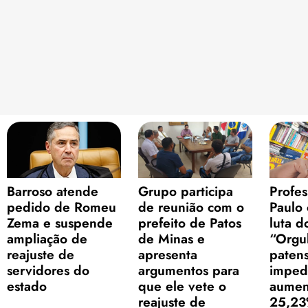
Barroso atende
Grupo participa
Profes
pedido de Romeu
de reunião com o
Paulo
Zema e suspende
prefeito de Patos
luta d
ampliação de
de Minas e
“Orgu
reajuste de
apresenta
paten
servidores do
argumentos para
imped
estado
que ele vete o
aumen
reajuste de
25,23