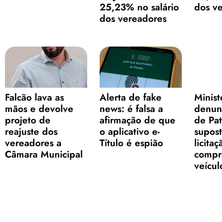
25,23% no salário
dos v
dos vereadores
Falcão lava as
Alerta de fake
Minist
mãos e devolve
news: é falsa a
denunc
projeto de
afirmação de que
de Pat
reajuste dos
o aplicativo e-
supos
vereadores a
Título é espião
licita
Câmara Municipal
compr
veícul