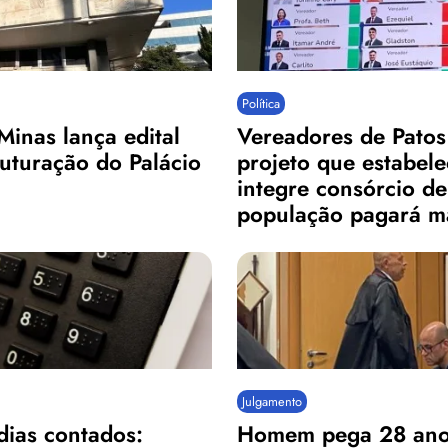
Política
Minas lança edital
Vereadores de Pato
ruturação do Palácio
projeto que estabel
integre consórcio de 
população pagará ma
Julgamento
dias contados:
Homem pega 28 anos