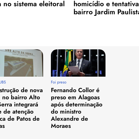
no sistema eleitoral
homicídio e tentativ
bairro Jardim Paulis
UBS
Foi preso
strução de nova
Fernando Collor é
 no bairro Alto
preso em Alagoas
erra integrará
após determinação
e de atenção
do ministro
ca de Patos de
Alexandre de
as
Moraes