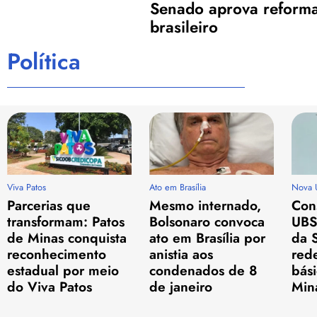
Senado aprova reforma 
brasileiro
Política
Viva Patos
Ato em Brasília
Nova 
Parcerias que
Mesmo internado,
Con
transformam: Patos
Bolsonaro convoca
UBS
de Minas conquista
ato em Brasília por
da S
reconhecimento
anistia aos
red
estadual por meio
condenados de 8
bási
do Viva Patos
de janeiro
Min