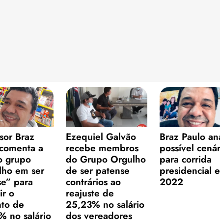
sor Braz
Ezequiel Galvão
Braz Paulo an
 comenta a
recebe membros
possível cenár
o grupo
do Grupo Orgulho
para corrida
lho em ser
de ser patense
presidencial 
se” para
contrários ao
2022
ir o
reajuste de
to de
25,23% no salário
% no salário
dos vereadores