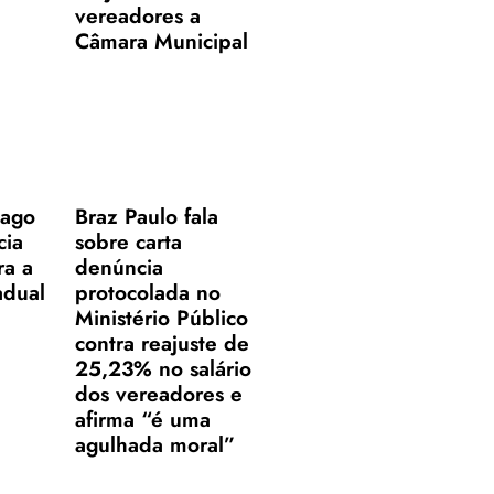
vereadores a
Câmara Municipal
iago
Braz Paulo fala
cia
sobre carta
ra a
denúncia
adual
protocolada no
Ministério Público
contra reajuste de
25,23% no salário
dos vereadores e
afirma “é uma
agulhada moral”