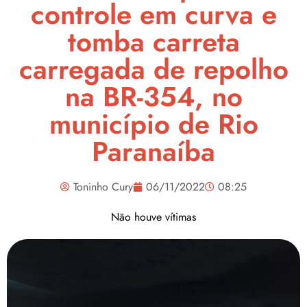
controle em curva e
tomba carreta
carregada de repolho
na BR-354, no
município de Rio
Paranaíba
Toninho Cury
06/11/2022
08:25
Não houve vítimas