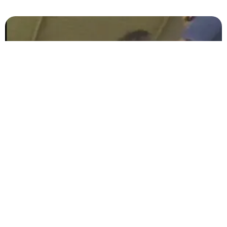
Prefeito de Patos é flagrado fazendo gestos
obscenos após classificação do Mamoré; assista
A cena foi registrada por um torcedor que chamou a atenção
Carregar mais
<a href="arquivo.clubenoticia.com.br" target="_blank">Veja
mais em nosso arquivo!</a>