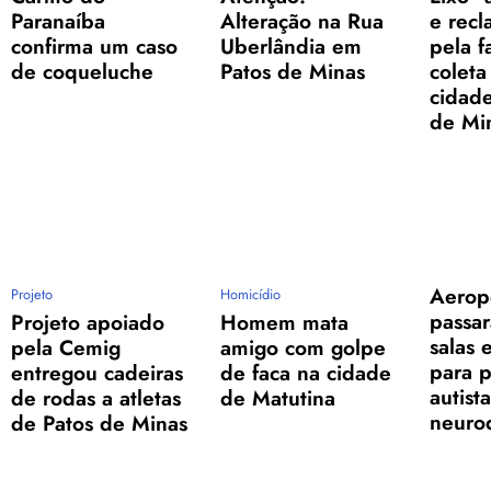
Paranaíba
Alteração na Rua
e rec
confirma um caso
Uberlândia em
pela f
de coqueluche
Patos de Minas
coleta
cidade
de Mi
Aerop
Projeto
Homicídio
passar
Projeto apoiado
Homem mata
salas 
pela Cemig
amigo com golpe
para p
entregou cadeiras
de faca na cidade
autist
de rodas a atletas
de Matutina
neuro
de Patos de Minas