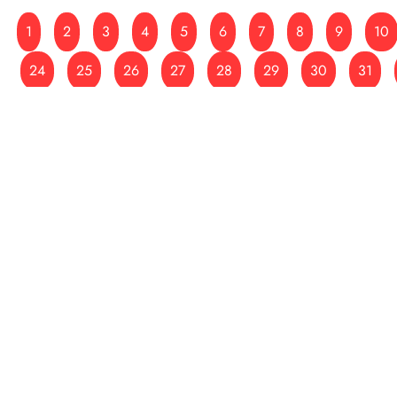
1
2
3
4
5
6
7
8
9
10
24
25
26
27
28
29
30
31
45
46
47
48
49
50
51
52
66
67
68
69
70
71
72
73
87
88
89
90
91
92
93
94