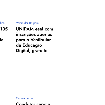
lica
Vestibular Unipam
 135
UNIPAM está com
inscrições abertas
da
para o Vestibular
da Educação
Digital, gratuito
Capotamento
Condutor capota