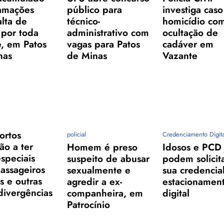
lamações
público para
investiga cas
alta de
técnico-
homicídio co
 por toda
administrativo com
ocultação de
, em Patos
vagas para Patos
cadáver em
nas
de Minas
Vazante
ortos
policial
Credenciamento Digita
ão a ter
Homem é preso
Idosos e PCD 
especiais
suspeito de abusar
podem solicit
assageiros
sexualmente e
sua credencia
as e outras
agredir a ex-
estacionamen
divergências
companheira, em
digital
Patrocínio