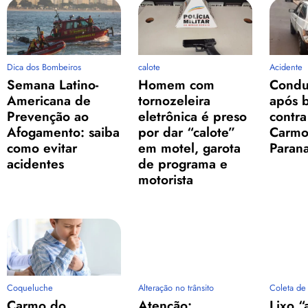
Dica dos Bombeiros
calote
Acidente
Semana Latino-
Homem com
Condu
Americana de
tornozeleira
após b
Prevenção ao
eletrônica é preso
contra
Afogamento: saiba
por dar “calote”
Carmo
como evitar
em motel, garota
Paran
acidentes
de programa e
motorista
Coqueluche
Alteração no trânsito
Coleta de 
Carmo do
Atenção:
Lixo 