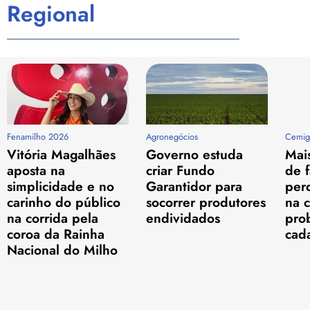
Regional
Fenamilho 2026
Agronegócios
Cemig
Vitória Magalhães
Governo estuda
Mais
aposta na
criar Fundo
de f
simplicidade e no
Garantidor para
per
carinho do público
socorrer produtores
na c
na corrida pela
endividados
pro
coroa da Rainha
cada
Nacional do Milho