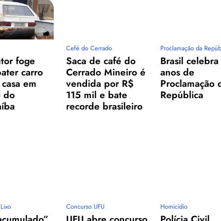
Cefé do Cerrado
Proclamação da Repúb
tor foge
Saca de café do
Brasil celebra
ater carro
Cerrado Mineiro é
anos de
 casa em
vendida por R$
Proclamação 
 do
115 mil e bate
República
aíba
recorde brasileiro
Lixo
Concurso UFU
Homicídio
“acumulado”
UFU abre concurso
Polícia Civil