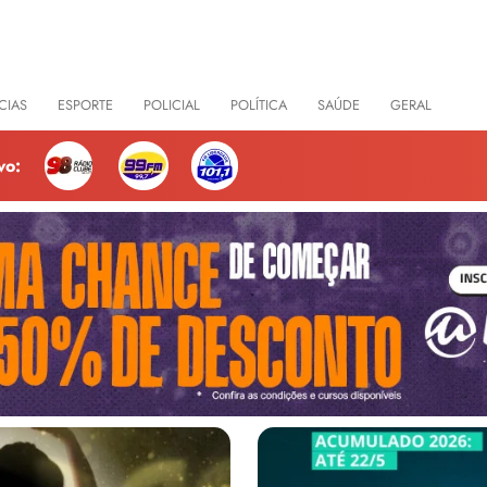
CIAS
ESPORTE
POLICIAL
POLÍTICA
SAÚDE
GERAL
RE
vo: