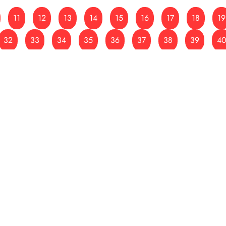
11
12
13
14
15
16
17
18
19
32
33
34
35
36
37
38
39
4
53
54
55
56
57
58
59
60
61
74
75
76
77
78
79
80
81
82
95
96
97
98
99
100
101
102
107
108
109
110
111