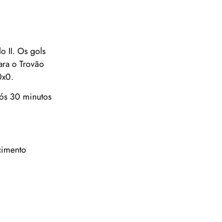
 II. Os gols
ara o Trovão
0x0.
pós 30 minutos
cimento