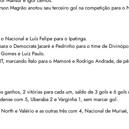
or Mansur e Ígor Lemos.
rson Magrão anotou seu terceiro gol na competição para o N
o Nacional e Luís Felipe para o Ipatinga.
ara o Democrata Jacaré e Pedrinho para o time de Divinópol
 Gomes e Luiz Paulo.
, marcando Ítalo para o Mamoré e Rodrigo Andrade, de pêna
ganhos, 2 vitórias para cada um, saldo de 3 gols e 6 gols
ldense com 5, Uberaba 2 e Varginha 1, sem marcar gol.
North e Valério e as outras três com 4, Nacional de Muriaé,