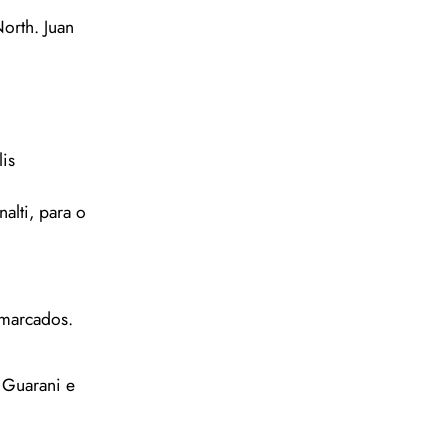
orth. Juan
is
lti, para o
 marcados.
 Guarani e