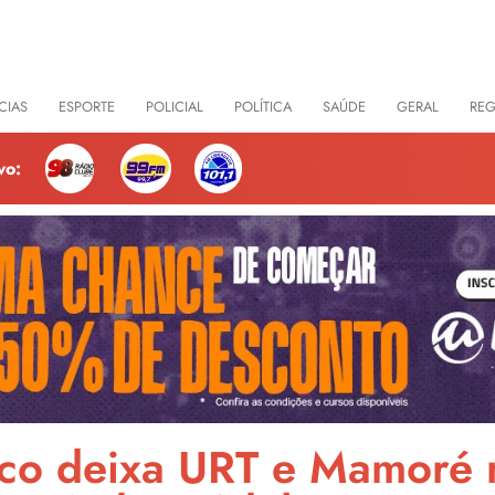
CIAS
ESPORTE
POLICIAL
POLÍTICA
SAÚDE
GERAL
RE
vo:
ico deixa URT e Mamoré 