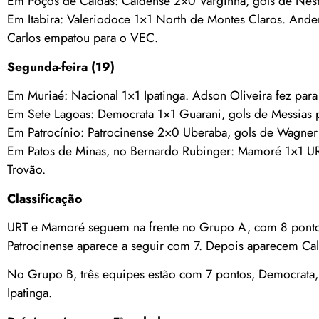
Em Poços de Caldas: Caldense 2×0 Varginha, gols de Nest
Em Itabira: Valeriodoce 1×1 North de Montes Claros. Ande
Carlos empatou para o VEC.
Segunda-feira (19)
Em Muriaé: Nacional 1×1 Ipatinga. Adson Oliveira fez para 
Em Sete Lagoas: Democrata 1×1 Guarani, gols de Messias p
Em Patrocínio: Patrocinense 2×0 Uberaba, gols de Wagner
Em Patos de Minas, no Bernardo Rubinger: Mamoré 1×1 URT
Trovão.
Classificação
URT e Mamoré seguem na frente no Grupo A, com 8 pontos 
Patrocinense aparece a seguir com 7. Depois aparecem Ca
No Grupo B, três equipes estão com 7 pontos, Democrata, 
Ipatinga.