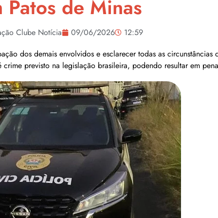
 Patos de Minas
ção Clube Notícia
09/06/2026
12:59
ipação dos demais envolvidos e esclarecer todas as circunstâncias
 crime previsto na legislação brasileira, podendo resultar em pena