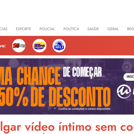
CIAS
ESPORTE
POLICIAL
POLÍTICA
SAÚDE
GERAL
RE
vo:
lgar vídeo íntimo sem c