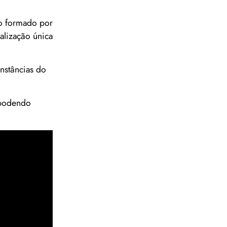
po formado por
alização única
unstâncias do
 podendo