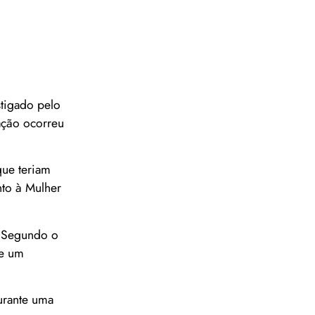
stigado pelo
ação ocorreu
que teriam
nto à Mulher
. Segundo o
de um
urante uma