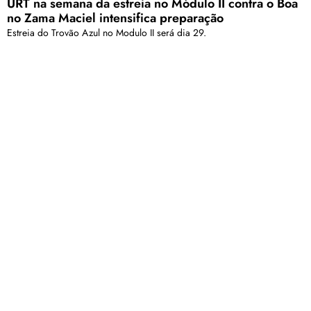
URT na semana da estreia no Módulo II contra o Boa
no Zama Maciel intensifica preparação
Estreia do Trovão Azul no Modulo II será dia 29.
Carregar mais
<a href="arquivo.clubenoticia.com.br" target="_blank">Veja
mais em nosso arquivo!</a>