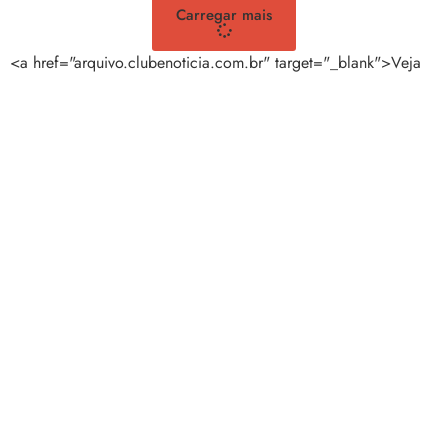
Carregar mais
<a href="arquivo.clubenoticia.com.br" target="_blank">Veja
mais em nosso arquivo!</a>