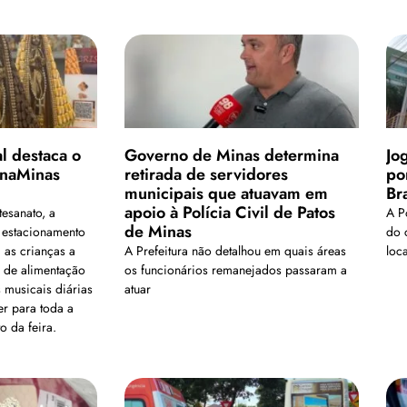
l destaca o
Governo de Minas determina
Jo
enaMinas
retirada de servidores
po
municipais que atuavam em
Br
apoio à Polícia Civil de Patos
esanato, a
A Po
de Minas
 estacionamento
do 
 as crianças a
A Prefeitura não detalhou em quais áreas
loca
a de alimentação
os funcionários remanejados passaram a
 musicais diárias
atuar
er para toda a
o da feira.