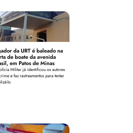
gador da URT é baleado na
rta de boate da avenida
asil, em Patos de Minas
lícia Militar já identificou os autores
crime e faz rastreamentos para tentar
lizá-lo