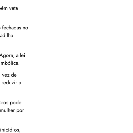
mbém veta
s fechadas no
adilha
Agora, a lei
imbólica.
m vez de
 reduzir a
laros pode
 mulher por
inicídios,