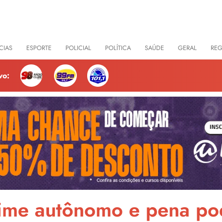
CIAS
ESPORTE
POLICIAL
POLÍTICA
SAÚDE
GERAL
RE
vo:
rime autônomo e pena po