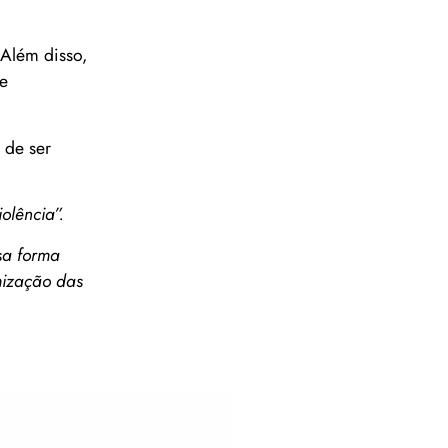
Além disso,
 e
 de ser
olência”.
sa forma
mização das