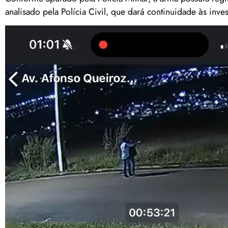
analisado pela Polícia Civil, que dará continuidade às inve
Tocador
de
vídeo