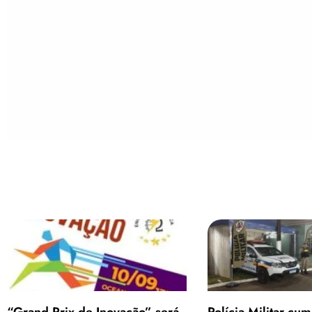
“Grand Prix de Inovação” será
Polícia Militar c