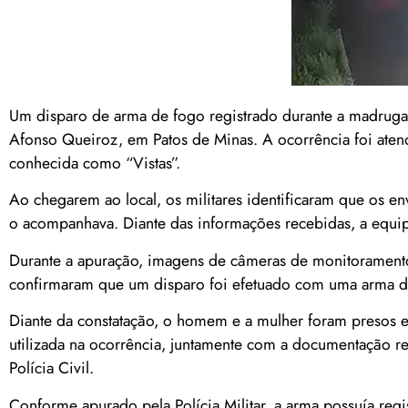
Um disparo de arma de fogo registrado durante a madrugada 
Afonso Queiroz, em Patos de Minas. A ocorrência foi aten
conhecida como “Vistas”.
Ao chegarem ao local, os militares identificaram que os 
o acompanhava. Diante das informações recebidas, a equipe 
Durante a apuração, imagens de câmeras de monitoramento 
confirmaram que um disparo foi efetuado com uma arma de f
Diante da constatação, o homem e a mulher foram presos 
utilizada na ocorrência, juntamente com a documentação r
Polícia Civil.
Conforme apurado pela Polícia Militar, a arma possuía reg