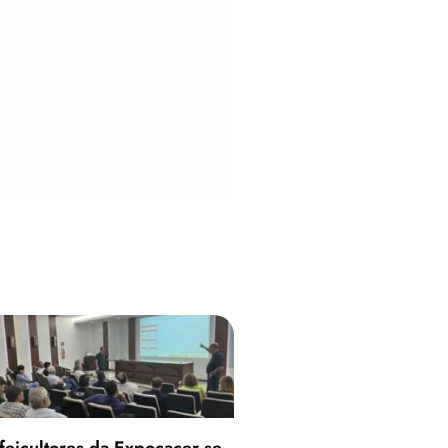
feicultores da Expocacer se