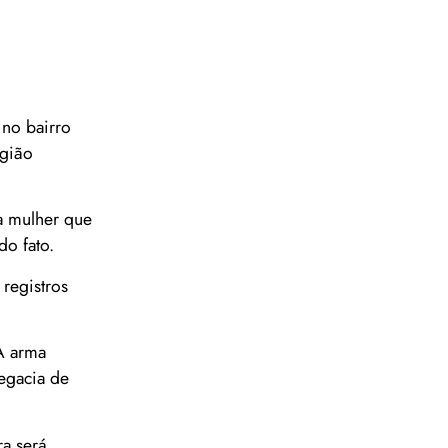
 no bairro
egião
a mulher que
do fato.
registros
A arma
egacia de
ra será