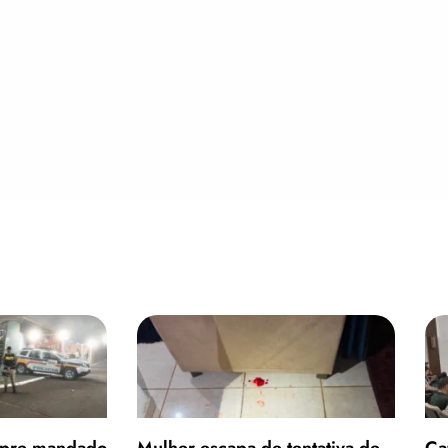
umpre mandado
Mulher escapa de tentativa de
Ca