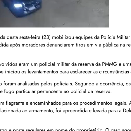
desta sexta-feira (23) mobilizou equipes da Polícia Militar
dida após moradores denunciarem tiros em via pública na r
envolvidos eram um policial militar da reserva da PMMG e um
iniciou os levantamentos para esclarecer as circunstâncias 
foram analisadas pelos policiais. Segundo a ocorrência, os 
ogo particular pertencente ao policial da reserva.
em flagrante e encaminhados para os procedimentos legais. 
elacionada ao armamento, foi apreendida e levada para a Del
istro e porte regulares em nome do proprietário. O caso ago