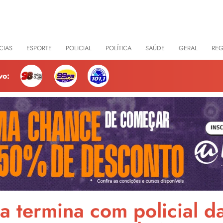
CIAS
ESPORTE
POLICIAL
POLÍTICA
SAÚDE
GERAL
RE
vo:
 termina com policial da