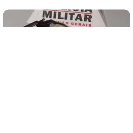
Adolescente de 16 anos é flagrado andando armado
no bairro Jardim Esperança, em Patos de Minas
Ele disse que comprou a arma por R$ 3.500,00 para se defender dos
rivais do bairro.
Carregar mais
<a href="arquivo.clubenoticia.com.br" target="_blank">Veja
mais em nosso arquivo!</a>