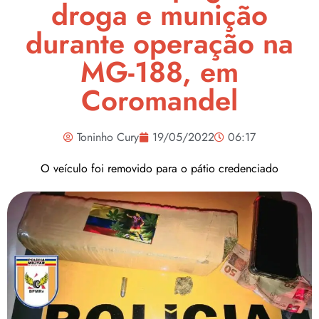
droga e munição
durante operação na
MG-188, em
Coromandel
Toninho Cury
19/05/2022
06:17
O veículo foi removido para o pátio credenciado