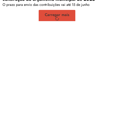
O prazo para envio das contribuições vai até 15 de junho
Carregar mais
<a href="arquivo.clubenoticia.com.br" target="_blank">Veja
mais em nosso arquivo!</a>