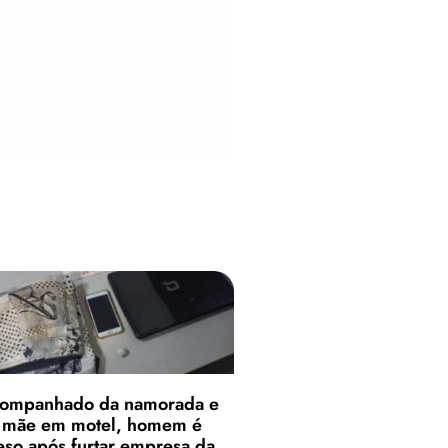
ompanhado da namorada e
 mãe em motel, homem é
eso após furtar empresa da