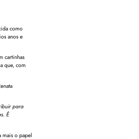
ecida como
ios anos e
m cartinhas
ia que, com
Renata
ibuir para
s. É
a mais o papel