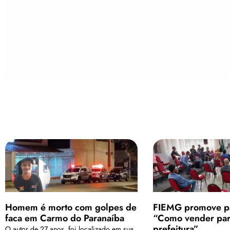
Homem é morto com golpes de
FIEMG promove pa
faca em Carmo do Paranaíba
“Como vender par
prefeitura”
O autor de 27 anos, foi localizado em sua