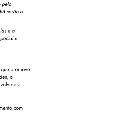
e pelo
nhã serão o
las e a
pecial e
l, que promove
des, o
volvidos.
namento com