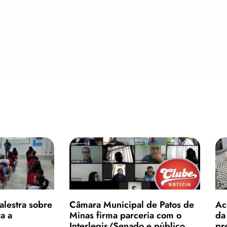
lestra sobre
Câmara Municipal de Patos de
Ac
a a
Minas firma parceria com o
da
Interlegis/Senado e público
pr