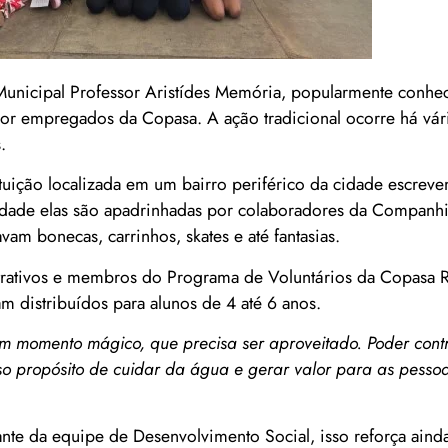
Municipal Professor Aristídes Memória, popularmente conh
por empregados da Copasa. A ação tradicional ocorre há vár
.
ição localizada em um bairro periférico da cidade escreve
rdade elas são apadrinhadas por colaboradores da Companh
am bonecas, carrinhos, skates e até fantasias.
strativos e membros do Programa de Voluntários da Copasa 
 distribuídos para alunos de 4 até 6 anos.
um momento mágico, que precisa ser aproveitado. Poder contr
so propósito de cuidar da água e gerar valor para as pessoa
tante da equipe de Desenvolvimento Social, isso reforça aind