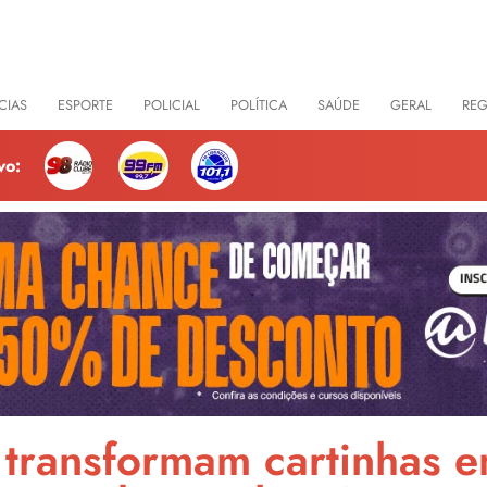
CIAS
ESPORTE
POLICIAL
POLÍTICA
SAÚDE
GERAL
RE
vo:
 transformam cartinhas e