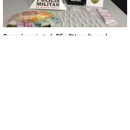
Operação conjunta da PC e PM resulta em duas
pessoas detidas por tráfico e apreensão de drogas,
em Patos de Minas
A operação recebeu apoio dos cães da ROCCA
Jovem é detido com simulacro de arma de fogo em
porta de escola, no bairro Alto da Colina