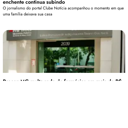
enchente continua subindo
O jornalismo do portal Clube Notícia acompanhou o momento em que
uma família deixava sua casa
Procon-MG multa rede de farmácias em mais de R$
8 milhões por exigir CPF do consumidor
Carregar mais
<a href="arquivo.clubenoticia.com.br" target="_blank">Veja
mais em nosso arquivo!</a>