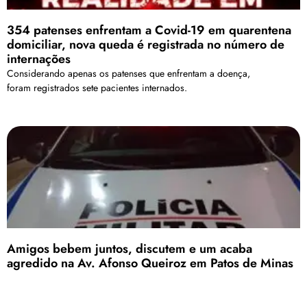
354 patenses enfrentam a Covid-19 em quarentena
domiciliar, nova queda é registrada no número de
internações
Considerando apenas os patenses que enfrentam a doença,
foram registrados sete pacientes internados.
Amigos bebem juntos, discutem e um acaba
agredido na Av. Afonso Queiroz em Patos de Minas
A vítima apresentava visíveis sinais de embriaguez e foi socorrida por
uma equipe do SAMU, sendo encaminhada à Santa Casa de
Misericórdia