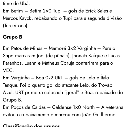
time de Ubá.
Em Betim – Betim 2×0 Tupi – gols de Erick Sales e
Marcos Kayck, rebaixando o Tupi para a segunda divisão
(Terceirona).
Grupo B
Em Patos de Minas – Mamoré 3×2 Varginha – Para o
Sapo marcaram Joel (de pênalti), Jhonata Kaíque e Lucas
Paranhos. Luann e Matheus Coruja conferiram para o
VEC.
Em Varginha – Boa 0x2 URT – gols de Lelo e Ítalo
Tanque. Foi o quarto gol do atacante Lelo, do Trovão
Azul. URT primeira colocada “geral” e Boa, rebaixado do
Grupo B.
Em Poços de Caldas – Caldense 1×0 North – A veterana
evitou o rebaixamento e marcou com João Guilherme.
Classificação dos grupos