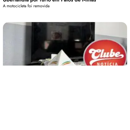
A motocicleta foi removida
Polícia Militar recupera TV furtada e prende
suspeita por receptação, em Patos de Minas
O autor do furto confirmou o crime e declarou que vendeu a TV para a
senhora por R$ 200, utilizando o dinheiro para comprar drogas
Carregar mais
<a href="arquivo.clubenoticia.com.br" target="_blank">Veja
mais em nosso arquivo!</a>