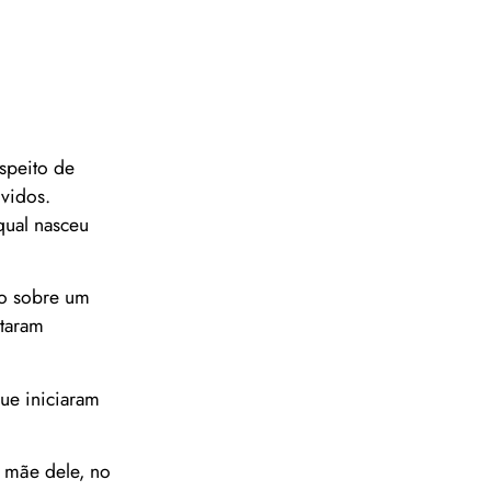
speito de
vidos.
qual nasceu
do sobre um
ntaram
que iniciaram
 mãe dele, no