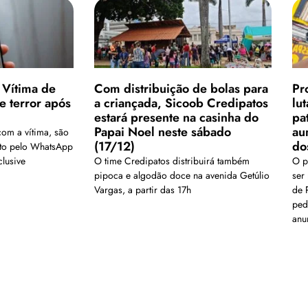
 Vítima de
Com distribuição de bolas para
Pr
e terror após
a criançada, Sicoob Credipatos
lu
estará presente na casinha do
pa
Papai Noel neste sábado
au
om a vítima, são
(17/12)
do
nto pelo WhatsApp
clusive
O time Credipatos distribuirá também
O p
pipoca e algodão doce na avenida Getúlio
ser
Vargas, a partir das 17h
de 
ped
anu
Carregar mais
is em nosso arquivo!</a>