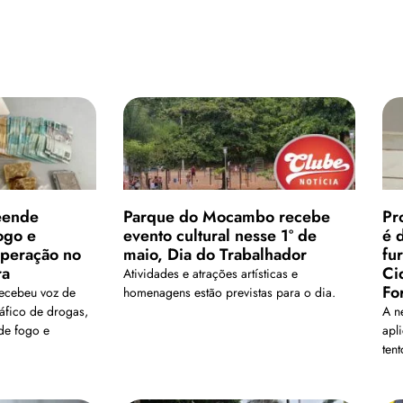
reende
Parque do Mocambo recebe
Pr
ogo e
evento cultural nesse 1º de
é 
operação no
maio, Dia do Trabalhador
fu
ra
Ci
Atividades e atrações artísticas e
Fo
ecebeu voz de
homenagens estão previstas para o dia.
ráfico de drogas,
A n
de fogo e
apl
ten