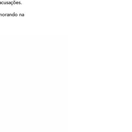
acusações.
 morando na