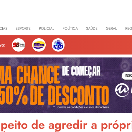
CIAS
ESPORTE
POLICIAL
POLÍTICA
SAÚDE
GERAL
RE
vo:
peito de agredir a própri