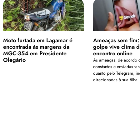
Moto furtada em Lagamar é
Ameaças sem fim:
encontrada às margens da
golpe vive clima d
MGC-354 em Presidente
encontro online
Olegário
As ameaças, de acordo c
constantes e enviadas ta
quanto pelo Telegram, in
direcionadas à sua filha
<a href="arquivo.clubenoticia.com.br" target="_blank">Veja ma