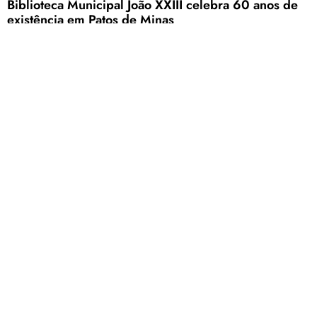
Biblioteca Municipal João XXIII celebra 60 anos de
existência em Patos de Minas
O nome da biblioteca é uma homenagem ao Papa João XXIII
Carregar mais
<a href="arquivo.clubenoticia.com.br" target="_blank">Veja
mais em nosso arquivo!</a>