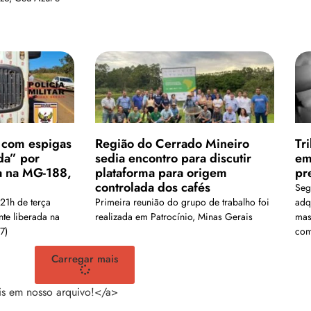
 com espigas
Região do Cerrado Mineiro
Tr
da” por
sedia encontro para discutir
em
a na MG-188,
plataforma para origem
pr
controlada dos cafés
Seg
21h de terça
Primeira reunião do grupo de trabalho foi
adq
nte liberada na
realizada em Patrocínio, Minas Gerais
mas
7)
com
Carregar mais
is em nosso arquivo!</a>