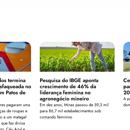
dos termina
Pesquisa do IBGE aponta
Ce
sfaqueada no
crescimento de 46% da
pa
em Patos de
liderança feminina no
20
agronegócio mineiro
A p
ores pegaram uma
Em dez anos, Minas passou de 59,3 mil
dom
ças de roupas e
para 86,7 mil estabelecimentos sob
no a um matagal
comando feminino
 que faz divisa
zo, Céu Azul e