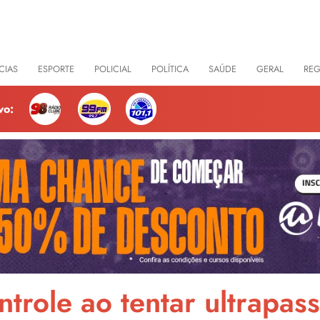
CIAS
ESPORTE
POLICIAL
POLÍTICA
SAÚDE
GERAL
RE
vo:
ntrole ao tentar ultrapa