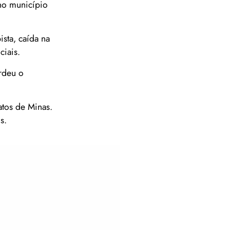
 no município
sta, caída na
ciais.
erdeu o
atos de Minas.
s.