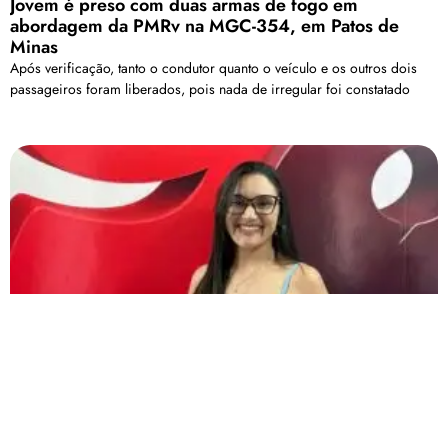
Jovem é preso com duas armas de fogo em
abordagem da PMRv na MGC-354, em Patos de
Minas
Após verificação, tanto o condutor quanto o veículo e os outros dois
passageiros foram liberados, pois nada de irregular foi constatado
No mês do Setembro Amarelo, psicóloga fala sobre
saúde mental e prevenção ao suicídio, no Programa
Radar
O Setembro Amarelo é uma campanha brasileira de prevenção ao
suicídio, iniciada em 2015