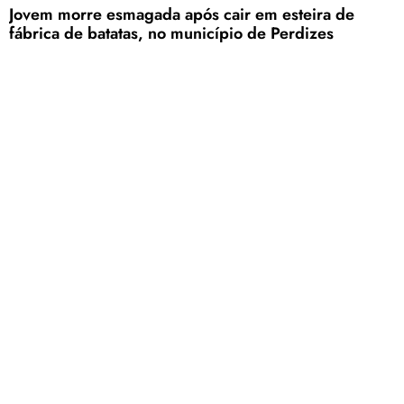
Jovem morre esmagada após cair em esteira de
fábrica de batatas, no município de Perdizes
A moça trabalhava quando o acidente aconteceu; a Polícia Militar e o
SAMU estiveram presentes no local
Condutor de 19 anos fica ferido após acidente na
Avenida JK, em Patos de Minas
Uma unidade do Corpo de Bombeiros socorreu a vítima