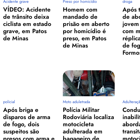
Acidente grave
Preso por homicídio
droga
VÍDEO: Acidente
Homem com
Após t
de trânsito deixa
mandado de
de ab
ciclista em estado
prisão em aberto
jovem
grave, em Patos
por homicídio é
com m
de Minas
preso, em Patos
réplic
de Minas
de fo
Formo
policial
Moto aduletrada
Adulteraç
Após briga e
Polícia Militar
Condu
disparos de arma
Rodoviária localiza
inabil
de fogo, dois
motocicleta
abord
suspeitos são
adulterada em
transi
presos com arma e
bagageiro de
motoc