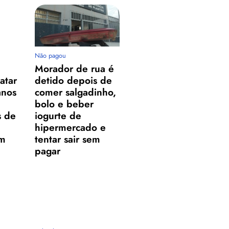
Não pagou
Morador de rua é
atar
detido depois de
anos
comer salgadinho,
bolo e beber
s de
iogurte de
hipermercado e
em
tentar sair sem
pagar