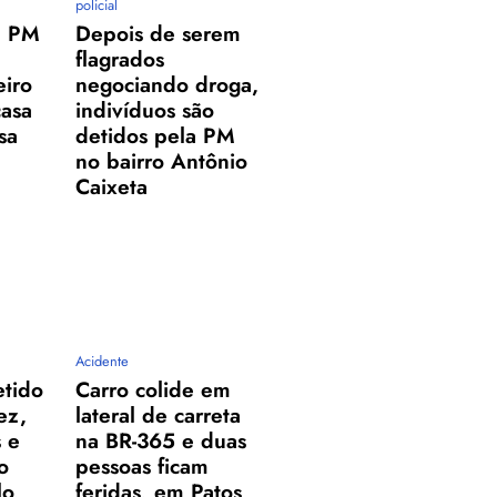
policial
a PM
Depois de serem
flagrados
eiro
negociando droga,
casa
indivíduos são
sa
detidos pela PM
no bairro Antônio
Caixeta
Acidente
etido
Carro colide em
ez,
lateral de carreta
 e
na BR-365 e duas
o
pessoas ficam
lo,
feridas, em Patos