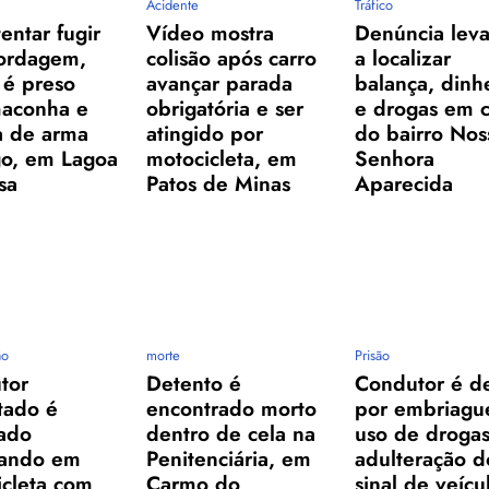
Acidente
Tráfico
entar fugir
Vídeo mostra
Denúncia lev
ordagem,
colisão após carro
a localizar
 é preso
avançar parada
balança, dinh
aconha e
obrigatória e ser
e drogas em 
a de arma
atingido por
do bairro Nos
go, em Lagoa
motocicleta, em
Senhora
sa
Patos de Minas
Aparecida
ão
morte
Prisão
tor
Detento é
Condutor é d
itado é
encontrado morto
por embriagu
ado
dentro de cela na
uso de drogas
tando em
Penitenciária, em
adulteração d
icleta com
Carmo do
sinal de veícu