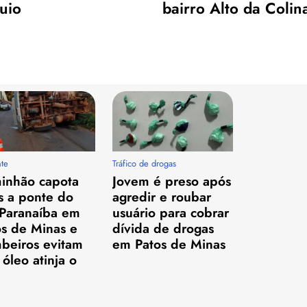
uio
bairro Alto da Colin
te
Tráfico de drogas
inhão capota
Jovem é preso após
s a ponte do
agredir e roubar
 Paranaíba em
usuário para cobrar
os de Minas e
dívida de drogas
beiros evitam
em Patos de Minas
óleo atinja o