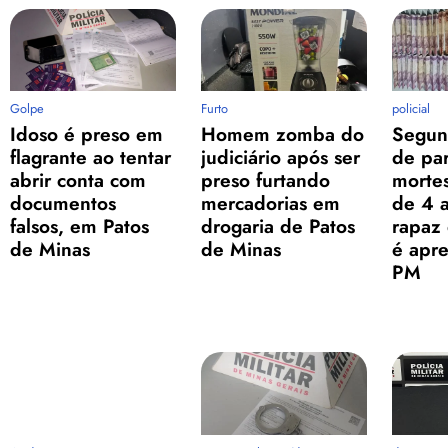
Golpe
Furto
policial
Idoso é preso em
Homem zomba do
Segun
flagrante ao tentar
judiciário após ser
de par
abrir conta com
preso furtando
mortes
documentos
mercadorias em
de 4 
falsos, em Patos
drogaria de Patos
rapaz
de Minas
de Minas
é apr
PM