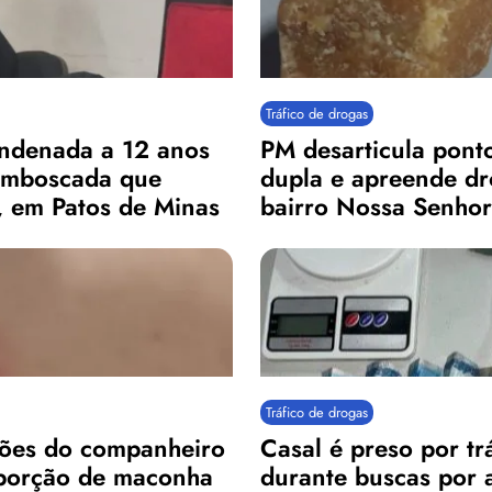
Tráfico de drogas
ndenada a 12 anos
PM desarticula ponto
 emboscada que
dupla e apreende dr
, em Patos de Minas
bairro Nossa Senho
Tráfico de drogas
sões do companheiro
Casal é preso por tr
 porção de maconha
durante buscas por a