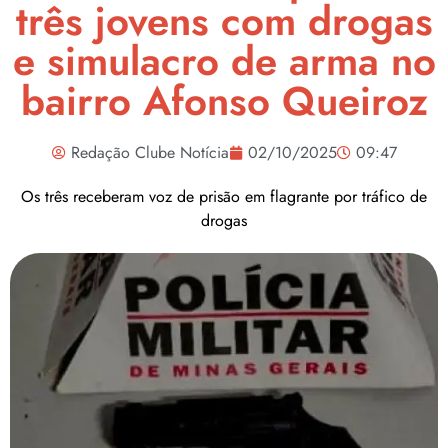
três jovens com drogas
e simulacro de arma no
bairro Afonso Queiroz
Redação Clube Notícia
02/10/2025
09:47
Os três receberam voz de prisão em flagrante por tráfico de
drogas