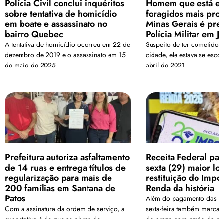
Polícia Civil conclui inquéritos
Homem que está e
sobre tentativa de homicídio
foragidos mais pr
em boate e assassinato no
Minas Gerais é pr
bairro Quebec
Polícia Militar em 
A tentativa de homicídio ocorreu em 22 de
Suspeito de ter cometido
dezembro de 2019 e o assassinato em 15
cidade, ele estava se e
de maio de 2025
abril de 2021
Prefeitura autoriza asfaltamento
Receita Federal pa
de 14 ruas e entrega títulos de
sexta (29) maior l
regularização para mais de
restituição do Imp
200 famílias em Santana de
Renda da história
Patos
Além do pagamento das re
Com a assinatura da ordem de serviço, a
sexta-feira também marc