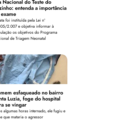
a Nacional do Teste do
zinho: entenda a importância
 exame
ta foi instituída pela Lei nº
605/2.007 e objetiva informar à
ulação os objetivos do Programa
ional de Triagem Neonatal
mem esfaqueado no bairro
nta Luzia, foge do hospital
ra se vingar
s algumas horas internado, ele fugiu e
se que mataria o agressor