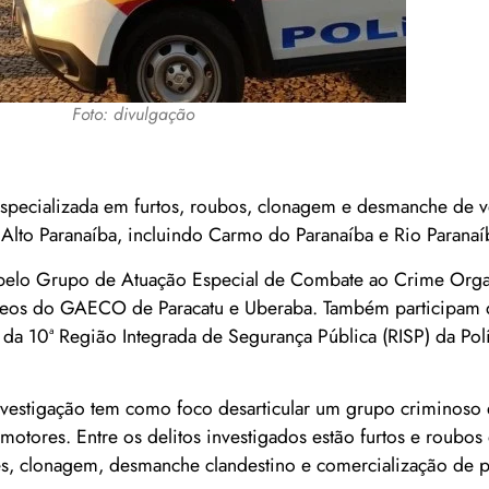
Foto: divulgação
pecializada em furtos, roubos, clonagem e desmanche de ve
 Alto Paranaíba, incluindo Carmo do Paranaíba e Rio Paranaí
a pelo Grupo de Atuação Especial de Combate ao Crime Org
leos do GAECO de Paracatu e Uberaba. Também participam 
 da 10ª Região Integrada de Segurança Pública (RISP) da Pol
nvestigação tem como foco desarticular um grupo criminoso
motores. Entre os delitos investigados estão furtos e roubos 
ores, clonagem, desmanche clandestino e comercialização de 