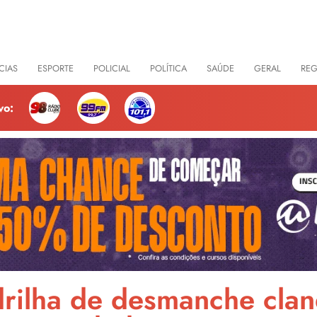
CIAS
ESPORTE
POLICIAL
POLÍTICA
SAÚDE
GERAL
RE
vo:
rilha de desmanche clan