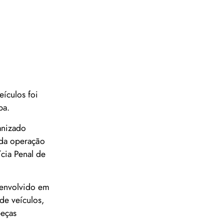
ículos foi
ba.
anizado
da operação
ícia Penal de
 envolvido em
de veículos,
peças