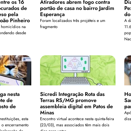
ntre os 16
Atiradores abrem fogo contra
Di
ocurados de
portão de casa no bairro Jardim
Pe
eso pela
Esperança
do
João Pinheiro
Foram localizados três projéteis e um
A da
 homicídios na
fragmento
11.
scondendo desde
pop
Nac
ga nesta
Sicredi Integração Rota das
Ho
ote de
Terras RS/MG promove
Sa
osto de
assembleia digital em Patos de
pa
Minas
Apó
stituições, esta
Encontro virtual acontece nesta quinta-feira
dis
a o encerramento
(23/03), mas associados têm mais dois