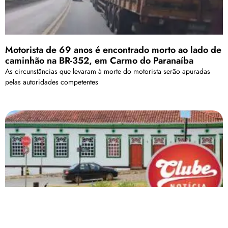
Motorista de 69 anos é encontrado morto ao lado de
caminhão na BR-352, em Carmo do Paranaíba
As circunstâncias que levaram à morte do motorista serão apuradas
pelas autoridades competentes
Justiça condena o 14° ex-vereador de Paracatu por
recebimento indevido de verba de gabinete
Este já é o 14º vereador condenado pela Justiça.