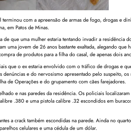
l terminou com a apreensão de armas de fogo, drogas e din
ina, em Patos de Minas.
de que uma mulher estaria tentando invadir a residência do
ram uma jovem de 26 anos bastante exaltada, alegando que ha
ompra de produtos para a filha do casal, de apenas dois ano
ais que o ex estaria envolvido com o tráfico de drogas e qu
s denúncias e do nervosismo apresentado pelo suspeito, os m
ulha de Operações e do grupamento com cães farejadores.
elhado e nas paredes da residência. Os policiais localizaram
 calibre .380 e uma pistola calibre .32 escondidos em buracos
ntes a crack também escondidas na parede. Ainda no quarto
parelhos celulares e uma cédula de um dólar.