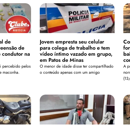
al de
Jovem empresta seu celular
Co
reensão de
para colega de trabalho e tem
fo
e condutor na
vídeo íntimo vazado em grupo,
ba
em Patos de Minas
co
i percebido pelos
O menor de idade disse ter compartilhado
A p
de maconha.
o conteúdo apenas com um amigo
nor
(13