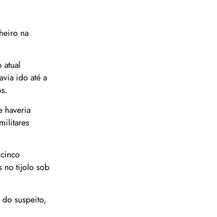
heiro na
 atual
via ido até a
s.
e haveria
ilitares
 cinco
 no tijolo sob
 do suspeito,