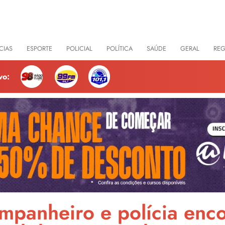
CIAS
ESPORTE
POLICIAL
POLÍTICA
SAÚDE
GERAL
RE
vo:
mpanheiro e polícia enco