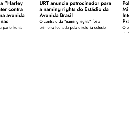
a “Harley
URT anuncia patrocinador para
Pol
ter contra
a naming rights do Estádio da
Mi
na avenida
Avenida Brasil
In
inas
Pr
O contrato da “naming rights” foi a
 parte frontal
primeira fechada pela diretoria celeste
O e
da 
Carregar mais
is em nosso arquivo!</a>