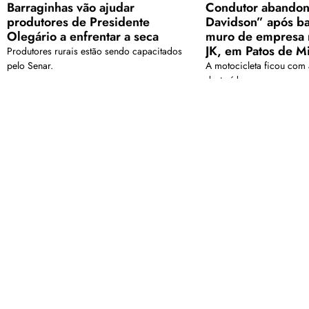
Barraginhas vão ajudar
Condutor abandon
produtores de Presidente
Davidson” após ba
Olegário a enfrentar a seca
muro de empresa 
JK, em Patos de M
Produtores rurais estão sendo capacitados
pelo Senar.
A motocicleta ficou com a
destruída
<a href="arquivo.clubenoticia.com.br" target="_blank">Veja ma