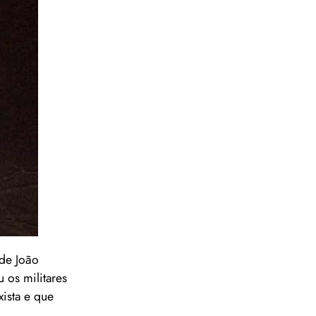
 de João
 os militares
xista e que