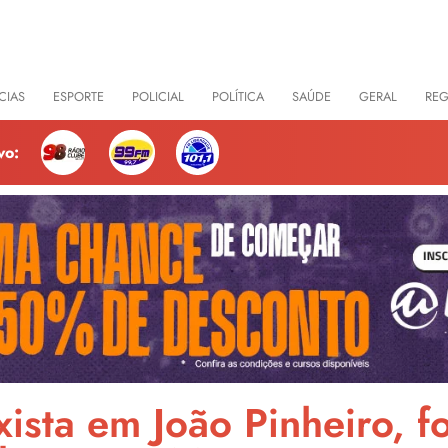
CIAS
ESPORTE
POLICIAL
POLÍTICA
SAÚDE
GERAL
RE
vo:
ista em João Pinheiro, 