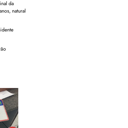
inal da
anos, natural
sidente
rão