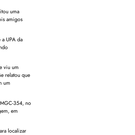
citou uma
dois amigos
é a UPA da
endo
ue viu um
ãe relatou que
om um
na MGC-354, no
agem, em
ra localizar