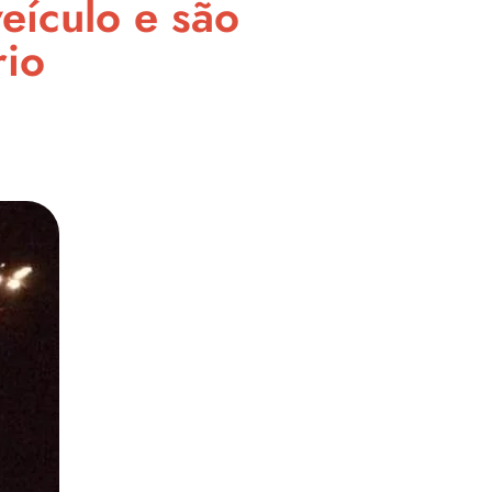
ículo e são
rio