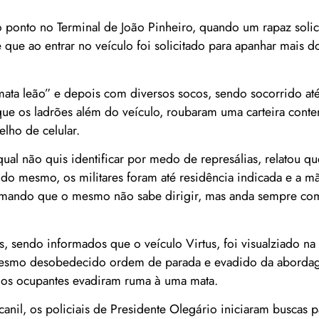
 no ponto no Terminal de João Pinheiro, quando um rapaz soli
e que ao entrar no veículo foi solicitado para apanhar mais 
mata leão” e depois com diversos socos, sendo socorrido at
que os ladrões além do veículo, roubaram uma carteira cont
lho de celular.
ual não quis identificar por medo de represálias, relatou q
do mesmo, os militares foram até residência indicada e a m
formando que o mesmo não sabe dirigir, mas anda sempre c
os, sendo informados que o veículo Virtus, foi visualziado 
 mesmo desobedecido ordem de parada e evadido da abord
e os ocupantes evadiram ruma à uma mata.
nil, os policiais de Presidente Olegário iniciaram buscas pa