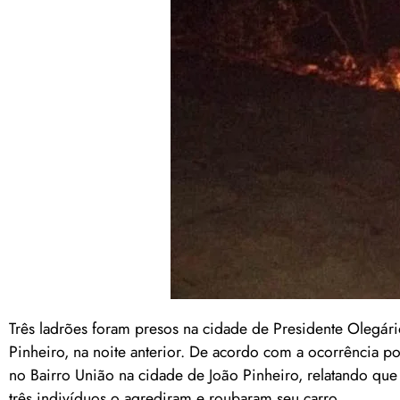
Três ladrões foram presos na cidade de Presidente Olegário
Pinheiro, na noite anterior. De acordo com a ocorrência pol
no Bairro União na cidade de João Pinheiro, relatando que 
três indivíduos o agrediram e roubaram seu carro.