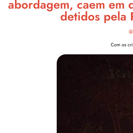
abordagem, caem em d
detidos pela
Com os cri