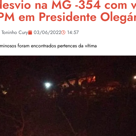
esvio na MG -354 com ve
 PM em Presidente Olegá
Toninho Cury
03/06/2022
14:57
minosos foram encontrados pertences da vítima