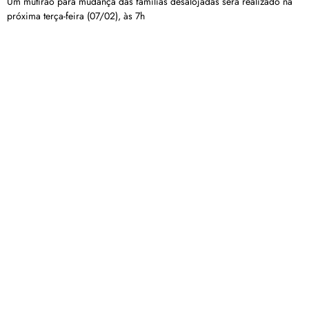
Um mutirão para mudança das famílias desalojadas será realizado na
próxima terça-feira (07/02), às 7h
Carregar mais
<a href="arquivo.clubenoticia.com.br" target="_blank">Veja
mais em nosso arquivo!</a>