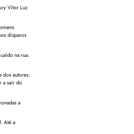
ury Vítor Luz
 homens
sos disparos
caído na rua.
 dos autores.
 a sair do
ionadas a
. Até a