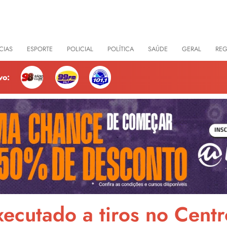
CIAS
ESPORTE
POLICIAL
POLÍTICA
SAÚDE
GERAL
RE
vo:
ecutado a tiros no Cent