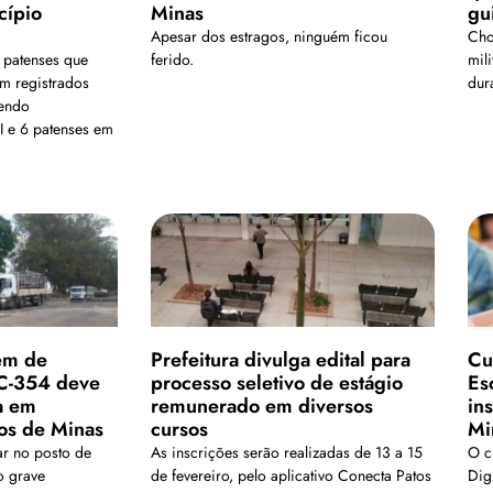
cípio
Minas
gu
Apesar dos estragos, ninguém ficou
Cho
 patenses que
ferido.
mil
m registrados
dura
sendo
TI e 6 patenses em
em de
Prefeitura divulga edital para
Cu
C-354 deve
processo seletivo de estágio
Es
a em
remunerado em diversos
in
os de Minas
cursos
Mi
ar no posto de
As inscrições serão realizadas de 13 a 15
O c
o grave
de fevereiro, pelo aplicativo Conecta Patos
Dig