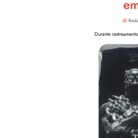
em
Reda
Durante rastreamento