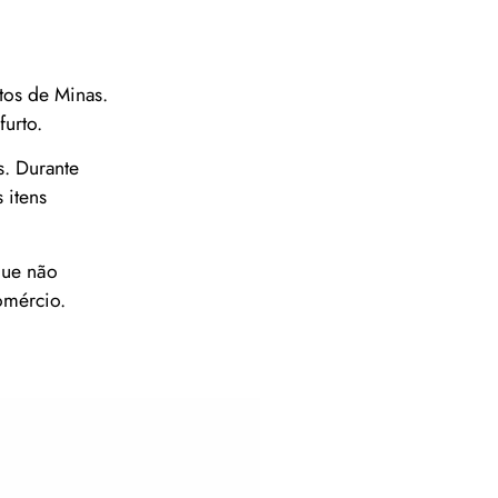
tos de Minas.
urto.
s. Durante
 itens
que não
omércio.