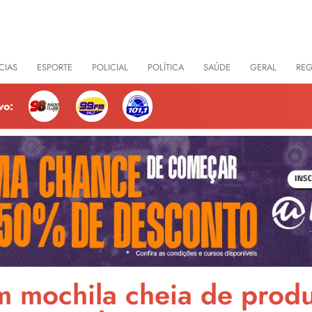
CIAS
ESPORTE
POLICIAL
POLÍTICA
SAÚDE
GERAL
RE
vo:
 mochila cheia de produ