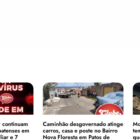
9 continuam
Caminhão desgovernado atinge
Mo
patenses em
carros, casa e poste no Bairro
te
iar e 7
Nova Floresta em Patos de
qu