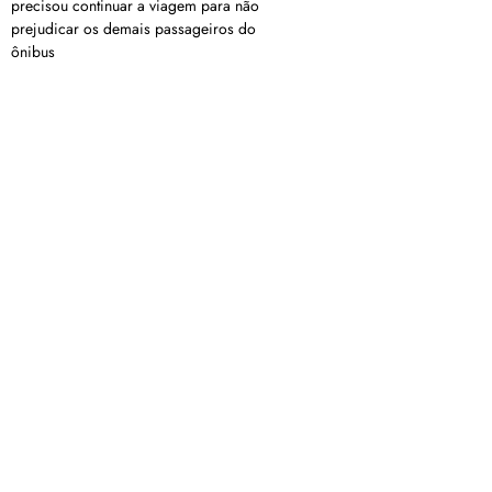
precisou continuar a viagem para não
prejudicar os demais passageiros do
ônibus
<a href="arquivo.clubenoticia.com.br" target="_blank">Veja ma