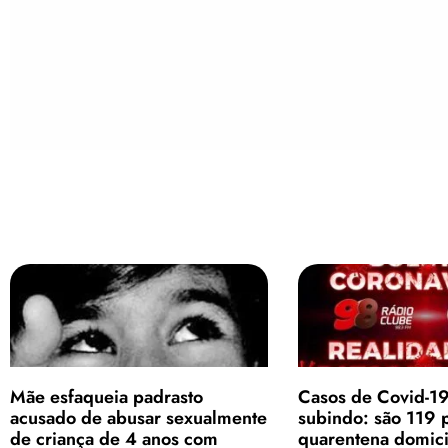
Mãe esfaqueia padrasto
Casos de Covid-1
acusado de abusar sexualmente
subindo: são 119 
de criança de 4 anos com
quarentena domicil