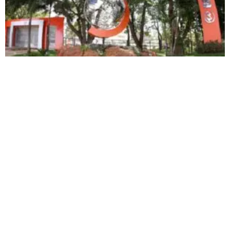
Colégio Universitário UNIPAM está com matrículas
abertas
As matrículas podem ser feitas na Secretaria Acadêmica do UNIPAM
Carregar mais
<a href="arquivo.clubenoticia.com.br" target="_blank">Veja
mais em nosso arquivo!</a>