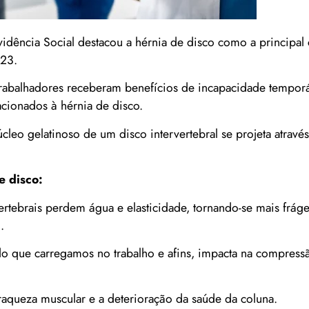
idência Social destacou a hérnia de disco como a principal
023.
rabalhadores receberam benefícios de incapacidade temporá
cionados à hérnia de disco.
leo gelatinoso de um disco intervertebral se projeta atravé
e disco:
ertebrais perdem água e elasticidade, tornando-se mais frág
.
o que carregamos no trabalho e afins, impacta na compress
a fraqueza muscular e a deterioração da saúde da coluna.