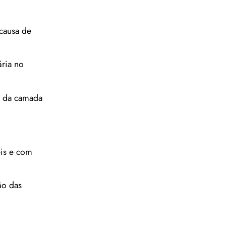
 causa de
ria no
s da camada
eis e com
ão das