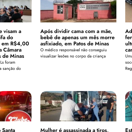
e visam a
Após dividir cama com a mãe,
Ad
ifa do
bebê de apenas um mês morre
fe
vo em R$4,00
asfixiado, em Patos de Minas
ul
la Câmara
ca
O médico responsável não conseguiu
s de Minas
visualizar lesões no corpo da criança
Uma
PLs foram
soc
a sanção do
Reg
o Santa
Mulher é assassinada a tiros,
Es