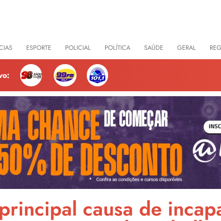
CIAS
ESPORTE
POLICIAL
POLÍTICA
SAÚDE
GERAL
RE
vo:
 principal causa de incap