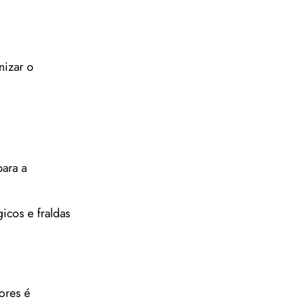
nizar o
ara a
icos e fraldas
ores é