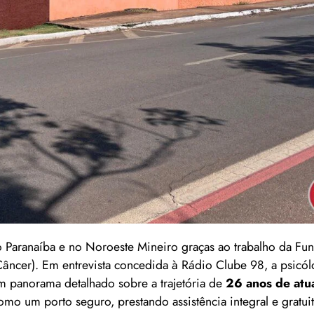
o Paranaíba e no Noroeste Mineiro graças ao trabalho da Fu
ncer). Em entrevista concedida à Rádio Clube 98, a psicól
 um panorama detalhado sobre a trajetória de
26 anos de atu
como um porto seguro, prestando assistência integral e gratu