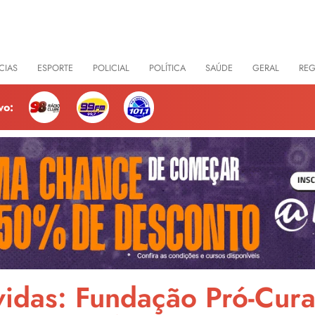
CIAS
ESPORTE
POLICIAL
POLÍTICA
SAÚDE
GERAL
RE
vo:
idas: Fundação Pró-Cura