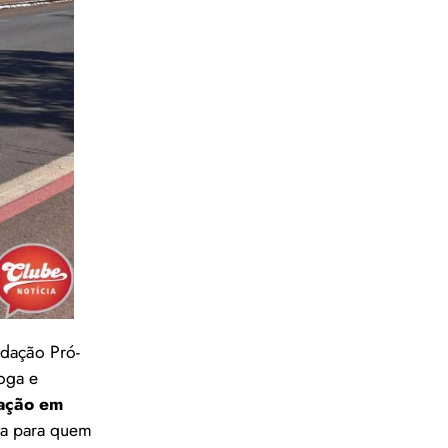
ndação Pró-
oga e
ação em
ita para quem