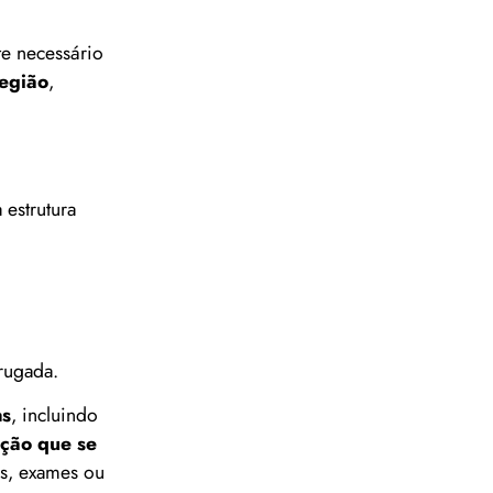
e necessário
egião
,
 estrutura
rugada.
as
, incluindo
ação que se
os, exames ou