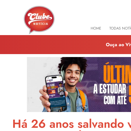
HOME
TODAS NOTÍ
Ouça ao Vi
Há 26 anos salvando v