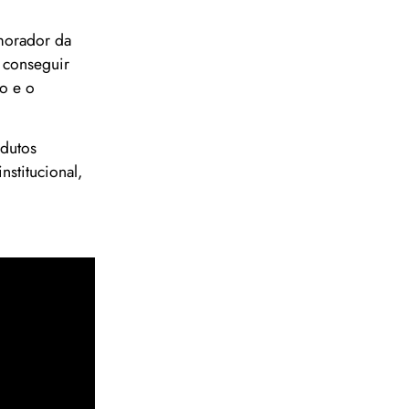
morador da
 conseguir
o e o
odutos
nstitucional,