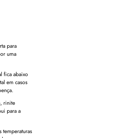
ta para
 por uma
l fica abaixo
tal em casos
oença.
 rinite
bui para a
s temperaturas