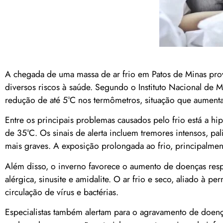
A chegada de uma massa de ar frio em Patos de Minas pro
diversos riscos à saúde. Segundo o Instituto Nacional de M
redução de até 5°C nos termômetros, situação que aumenta 
Entre os principais problemas causados pelo frio está a h
de 35°C. Os sinais de alerta incluem tremores intensos, p
mais graves. A exposição prolongada ao frio, principalme
Além disso, o inverno favorece o aumento de doenças respi
alérgica, sinusite e amidalite. O ar frio e seco, aliado à 
circulação de vírus e bactérias.
Especialistas também alertam para o agravamento de doença