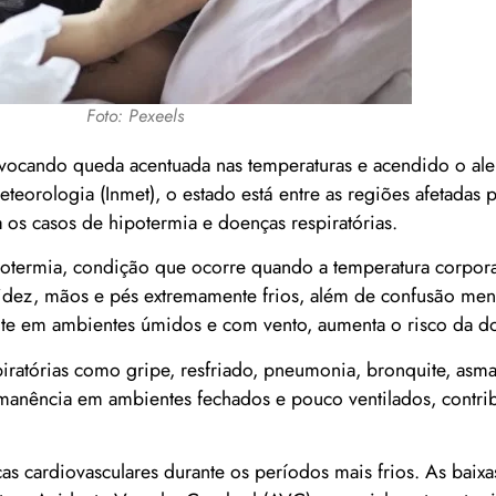
Foto: Pexeels
vocando queda acentuada nas temperaturas e acendido o aler
eteorologia (Inmet), o estado está entre as regiões afetadas
os casos de hipotermia e doenças respiratórias.
ipotermia, condição que ocorre quando a temperatura corpora
alidez, mãos e pés extremamente frios, além de confusão men
nte em ambientes úmidos e com vento, aumenta o risco da d
ratórias como gripe, resfriado, pneumonia, bronquite, asma,
permanência em ambientes fechados e pouco ventilados, contri
s cardiovasculares durante os períodos mais frios. As baixa