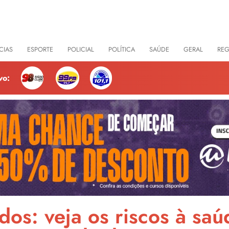
CIAS
ESPORTE
POLICIAL
POLÍTICA
SAÚDE
GERAL
RE
vo:
ados: veja os riscos à sa