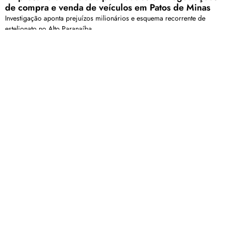
de compra e venda de veículos em Patos de Minas
Investigação aponta prejuízos milionários e esquema recorrente de
estelionato no Alto Paranaíba
Motociclista fica ferida em acidente no Bairro Vila
Garcia
A condutora apresentava fratura exposta na perna esquerda e algumas
escoriações
Carregar mais
<a href="arquivo.clubenoticia.com.br" target="_blank">Veja