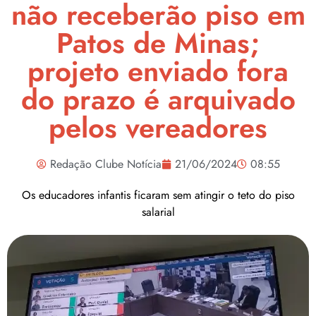
não receberão piso em
Patos de Minas;
projeto enviado fora
do prazo é arquivado
pelos vereadores
Redação Clube Notícia
21/06/2024
08:55
Os educadores infantis ficaram sem atingir o teto do piso
salarial