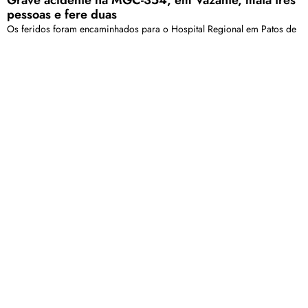
pessoas e fere duas
Os feridos foram encaminhados para o Hospital Regional em Patos de
Minas (HRAD):
Cinco anos depois, julgamento por morte violenta no
bairro Cristo Redentor termina com condenação e
absolvição
Matheus Henrique foi julgado em fevereiro deste ano e absolvido por
falta de provas