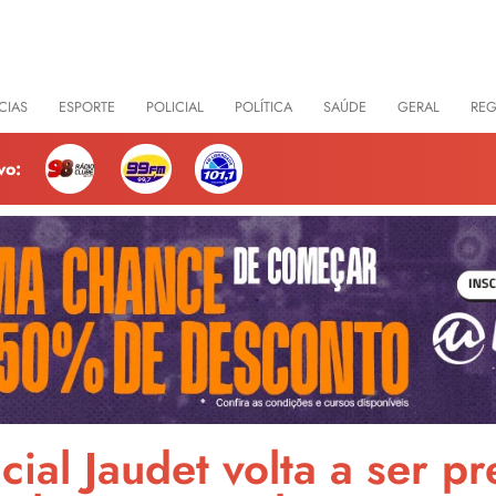
CIAS
ESPORTE
POLICIAL
POLÍTICA
SAÚDE
GERAL
RE
vo:
ial Jaudet volta a ser pr