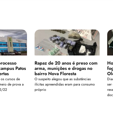
processo
Rapaz de 20 anos é preso com
Ho
 campus Patos
arma, munições e drogas no
fo
ertas
bairro Nova Floresta
Ol
 os cursos de
O suspeito alegou que as substâncias
Dia
meio de prova a
ilícitas apreendidas eram para consumo
ser
12/22
próprio
res
doc