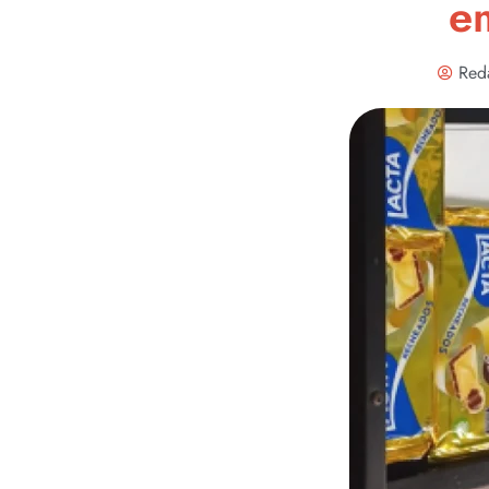
e
Red