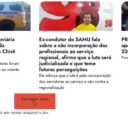
oviária
Ex-condutor do SAMU fala
PR
da
sobre a não incorporação dos
ap
 Chisti
profissionais ao serviço
23
regional, afirma que a luta será
For
judicializada e que teme
tores foram
futuras perseguições
 ao volante
Ele reforça que a luta é pela incorporação
dos servidores ao serviço e não contra a
regionalização
Carregar mais
is em nosso arquivo!</a>