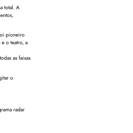
 total. A
mentos,
foi pioneiro
 e o teatro, a
odas as faixas
itar o
ograma radar