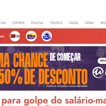
CIAS
ESPORTE
POLICIAL
POLÍTICA
SAÚDE
GERAL
RE
vo:
 para golpe do salário-m