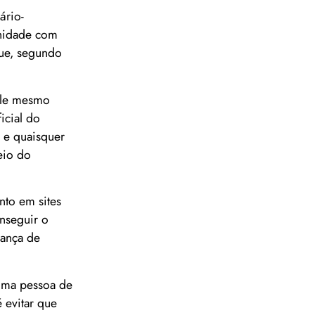
ário-
rnidade com
que, segundo
 ele mesmo
icial do
e e quaisquer
eio do
to em sites
nseguir o
rança de
 uma pessoa de
 evitar que