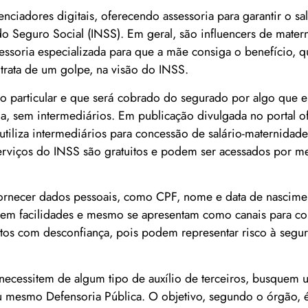
enciadores digitais, oferecendo assessoria para garantir o sal
do Seguro Social (INSS). Em geral, são influencers de mate
ssoria especializada para que a mãe consiga o benefício, 
trata de um golpe, na visão do INSS.
iço particular e que será cobrado do segurado por algo que
a, sem intermediários. Em publicação divulgada no portal of
utiliza intermediários para concessão de salário-maternidad
 serviços do INSS são gratuitos e podem ser acessados por m
ornecer dados pessoais, como CPF, nome e data de nascimen
ecem facilidades e mesmo se apresentam como canais para co
istos com desconfiança, pois podem representar risco à segu
necessitem de algum tipo de auxílio de terceiros, busquem
 mesmo Defensoria Pública. O objetivo, segundo o órgão, é