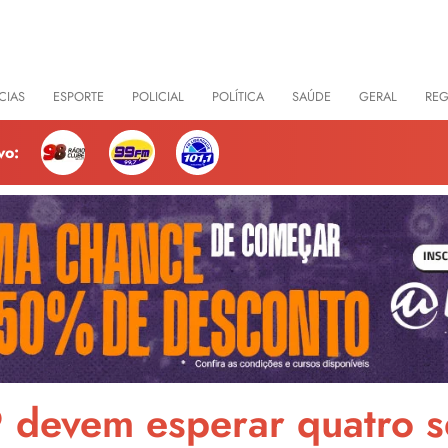
CIAS
ESPORTE
POLICIAL
POLÍTICA
SAÚDE
GERAL
RE
vo:
9 devem esperar quatro 