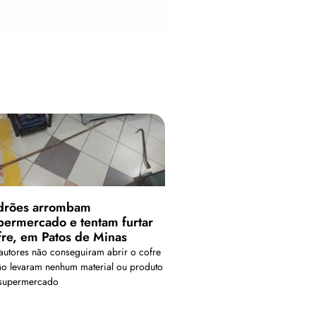
drões arrombam
permercado e tentam furtar
fre, em Patos de Minas
autores não conseguiram abrir o cofre
ão levaram nenhum material ou produto
supermercado