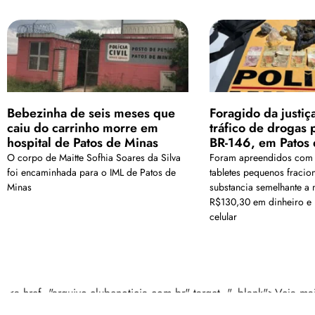
Bebezinha de seis meses que
Foragido da justiç
caiu do carrinho morre em
tráfico de drogas
hospital de Patos de Minas
BR-146, em Patos 
O corpo de Maitte Sofhia Soares da Silva
Foram apreendidos com o
foi encaminhada para o IML de Patos de
tabletes pequenos fracio
Minas
substancia semelhante a
R$130,30 em dinheiro e
celular
<a href="arquivo.clubenoticia.com.br" target="_blank">Veja ma