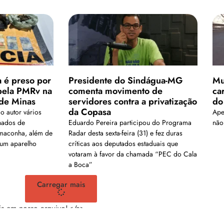
a é preso por
Presidente do Sindágua-MG
Mu
 pela PMRv na
comenta movimento de
ca
de Minas
servidores contra a privatização
do
da Copasa
 autor vários
Ape
nados de
Eduardo Pereira participou do Programa
não 
 maconha, além de
Radar desta sexta-feira (31) e fez duras
 um aparelho
críticas aos deputados estaduais que
votaram à favor da chamada “PEC do Cala
a Boca”
Carregar mais
is em nosso arquivo!</a>