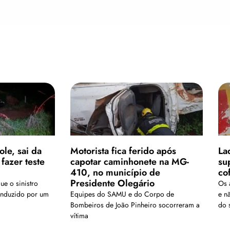
le, sai da
Motorista fica ferido após
La
 fazer teste
capotar caminhonete na MG-
su
410, no município de
co
Presidente Olegário
ue o sinistro
Os 
nduzido por um
Equipes do SAMU e do Corpo de
e n
Bombeiros de João Pinheiro socorreram a
do 
vítima