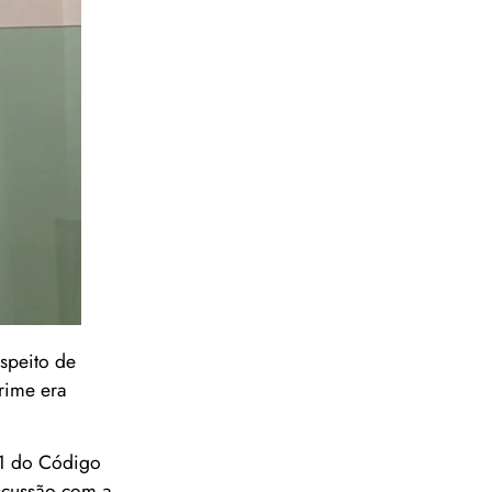
uspeito de
rime era
 41 do Código
iscussão com a