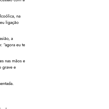
coólica, na
eu ligação
sião, a
: “agora eu te
tes nas mãos e
o grave e
uentada.