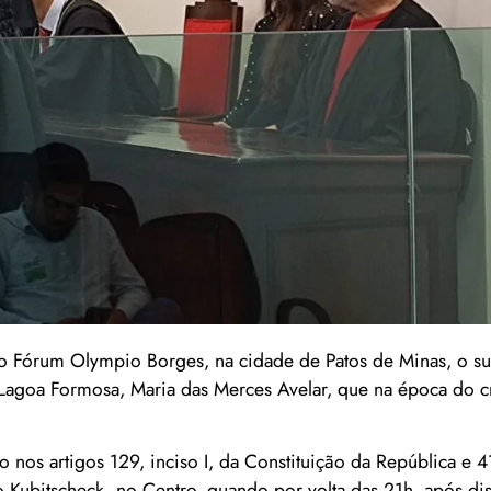
 do Fórum Olympio Borges, na cidade de Patos de Minas, o s
Lagoa Formosa, Maria das Merces Avelar, que na época do c
 nos artigos 129, inciso I, da Constituição da República e
o Kubitscheck, no Centro, quando por volta das 21h, após d