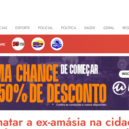
CIAS
ESPORTE
POLICIAL
POLÍTICA
SAÚDE
GERAL
RE
vo:
atar a ex-amásia na cid