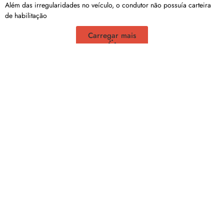
Além das irregularidades no veículo, o condutor não possuía carteira
de habilitação
Carregar mais
<a href="arquivo.clubenoticia.com.br" target="_blank">Veja
mais em nosso arquivo!</a>